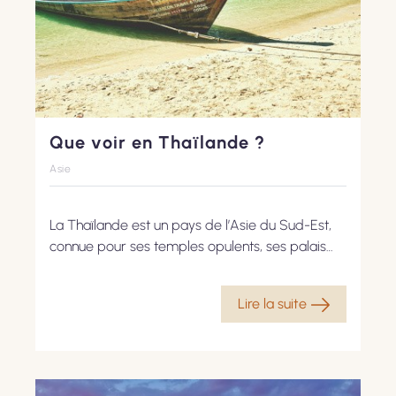
Que voir en Thaïlande ?
Asie
La Thaïlande est un pays de l’Asie du Sud-Est,
connue pour ses temples opulents, ses palais
royaux et ses paysages uniques. Entre
l’effervescence de Bangkok, les eaux turquoise
Lire la suite
de Krabi et l’ambiance festive de Phuket, la
Thaïlande est un pays aux facettes multiples.