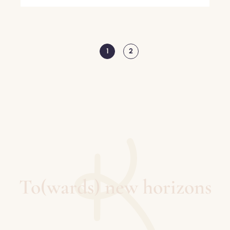
1
2
PAGINATION
Page
Page
To(wards) new horizons