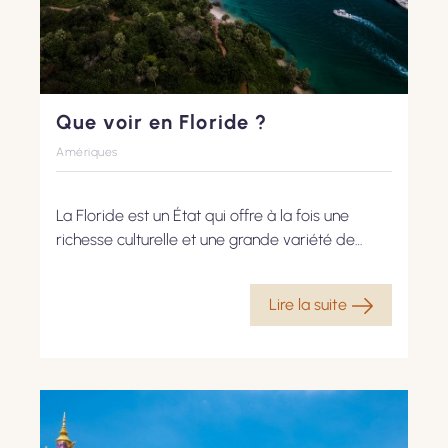
Que voir en Floride ?
Amériques
La Floride est un État qui offre à la fois une
richesse culturelle et une grande variété de
loisirs, tout en étant également doté de vastes
espaces naturels préservés. Ses musées, ses
Lire la suite
galeries d’art et ses parcs d’attractions
mondialement connus sont aussi nombreux que
ses côtes, ses lacs et ses rivières qui renferment
des paysages époustouflants et une faune
sauvage unique....