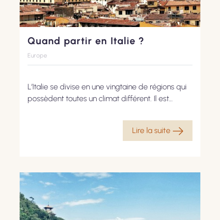
Quand partir en Italie ?
Europe
L’Italie se divise en une vingtaine de régions qui
possèdent toutes un climat différent. Il est
possible de visiter le pays tout au long de
l’année, mais la meilleure période pour votre
Lire la suite
séjour dépend de la zone que vous souhaitez
découvrir.