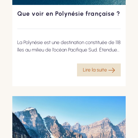
Que voir en Polynésie française ?
La Polynésie est une destination constituée de 118
îles au milieu de l’océan Pacifique Sud. Étendues
sur plus de 2.000 kilomètres, les îles volcaniques
et coralliennes se divisent en cinq archipels
Lire la suite
distincts. Tous offrent des paysages
paradisiaques plages de sable fin à l’eau
translucide et lagons turquoise, sans oublier une
variété florale impressionnante. On y découvre...