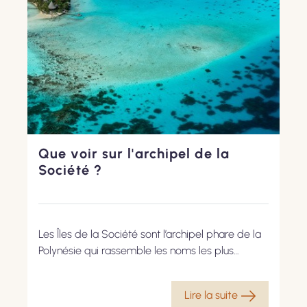
Que voir sur l'archipel de la
Société ?
Les Îles de la Société sont l’archipel phare de la
Polynésie qui rassemble les noms les plus
célèbres comme Tahiti, Bora Bora ou encore
Moorea. Cet ensemble d’îles offre des paysages
Lire la suite
aussi variés que paradisiaques entre volcans et