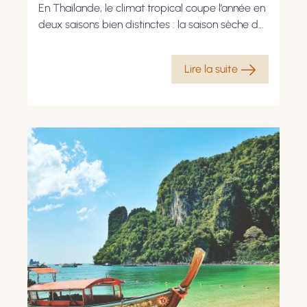
En Thaïlande, le climat tropical coupe l’année en
deux saisons bien distinctes : la saison sèche de
décembre à avril et la saison des pluies de mai
à novembre. Cependant, la période idéale pour
Lire la suite
vous rendre dans le pays du sourire dépend
surtout de la zone que vous souhaitez visiter.