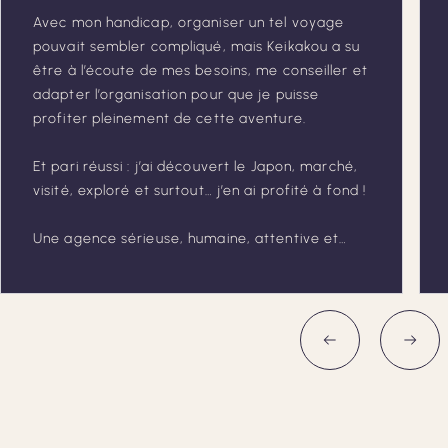
Avec mon handicap, organiser un tel voyage
pouvait sembler compliqué, mais Keikakou a su
être à l’écoute de mes besoins, me conseiller et
adapter l’organisation pour que je puisse
profiter pleinement de cette aventure.
Et pari réussi : j’ai découvert le Japon, marché,
visité, exploré et surtout… j’en ai profité à fond !
Une agence sérieuse, humaine, attentive et
vraiment à l’écoute de ses voyageurs.
Merci Keikakou d’avoir contribué à rendre ce
rêve possible. Je recommande les yeux fermés !