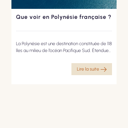
Que voir en Polynésie française ?
La Polynésie est une destination constituée de 118
îles au milieu de l’océan Pacifique Sud. Étendues
sur plus de 2.000 kilomètres, les îles volcaniques
et coralliennes se divisent en cinq archipels
Lire la suite
distincts. Tous offrent des paysages
paradisiaques plages de sable fin à l’eau
translucide et lagons turquoise, sans oublier une
variété florale impressionnante. On y découvre...