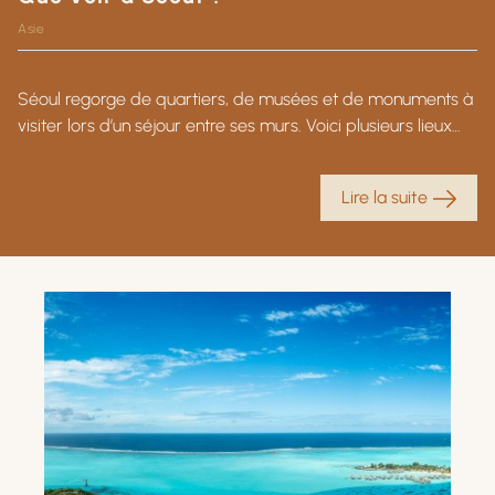
Asie
Séoul regorge de quartiers, de musées et de monuments à
visiter lors d’un séjour entre ses murs. Voici plusieurs lieux
phares qu’il faut découvrir lors de votre voyage en Corée
du Sud.
Lire la suite