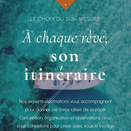
LE CHOIX DU SUR-MESURE
To(wards)
À chaque rêve,
new
son
horizons*
itinéraire
Nos experts destinations vous accompagnent
pour donner vie à vos idées de voyage.
Conception, organisation et réservations, nous
vous conseillons pour créer avec vous le voyage