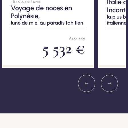
Italie
• ÎLES & OCÉANIE
Voyage de noces en
Incont
Polynésie,
la plus b
lune de miel au paradis tahitien
italienne
À partir de
5 532 €