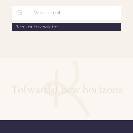
To(wards) new horizons